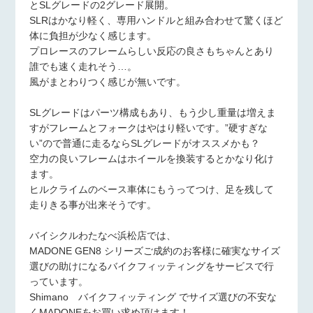
とSLグレードの2グレード展開。
SLRはかなり軽く、専用ハンドルと組み合わせて驚くほど
体に負担が少なく感じます。
プロレースのフレームらしい反応の良さもちゃんとあり
誰でも速く走れそう…。
風がまとわりつく感じが無いです。
SLグレードはパーツ構成もあり、もう少し重量は増えま
すがフレームとフォークはやはり軽いです。”硬すぎな
い”ので普通に走るならSLグレードがオススメかも？
空力の良いフレームはホイールを換装するとかなり化け
ます。
ヒルクライムのベース車体にもうってつけ、足を残して
走りきる事が出来そうです。
バイシクルわたなべ浜松店では、
MADONE GEN8 シリーズご成約のお客様に確実なサイズ
選びの助けになるバイクフィッティングをサービスで行
っています。
Shimano バイクフィッティング でサイズ選びの不安な
くMADONEをお買い求め頂けます！