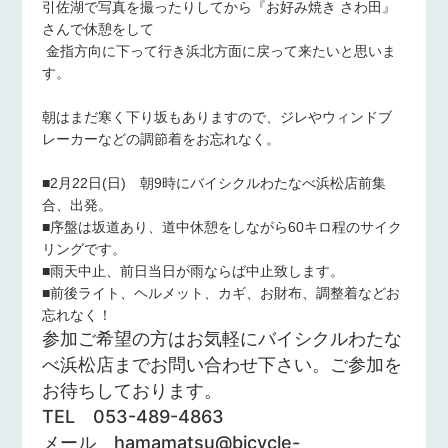
引佐湖で写真を撮ったりしてから『お好み焼き さわ田』
さんで休憩をして
金指方向に下って行き浜北方面に戻って来たいと思いま
す。
朝はまだ寒く下り坂もありますので、ジレやウィンドブ
レーカーなどの調節着をお忘れなく。
■2月22日(日) 朝9時にバイシクルわたなべ浜松店前集
合、出発。
■序盤は坂道あり、道中休憩をしながら60キロ程のサイク
リングです。
■雨天中止、前日当日が雨ならば中止致します。
■前後ライト、ヘルメット、カギ、お財布、調整着などお
忘れなく！
参加ご希望の方はお気軽にバイシクルわたな
べ浜松店までお問い合わせ下さい。ご参加を
お待ちしております。
TEL 053-489-4863
メール hamamatsu@bicycle-